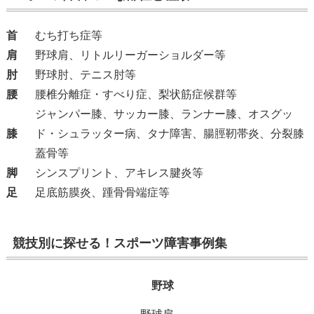
首
むち打ち症等
肩
野球肩、リトルリーガーショルダー等
肘
野球肘、テニス肘等
腰
腰椎分離症・すべり症、梨状筋症候群等
ジャンパー膝、サッカー膝、ランナー膝、オスグッ
膝
ド・シュラッター病、タナ障害、腸脛靭帯炎、分裂膝
蓋骨等
脚
シンスプリント、アキレス腱炎等
足
足底筋膜炎、踵骨骨端症等
競技別に探せる！スポーツ障害事例集
野球